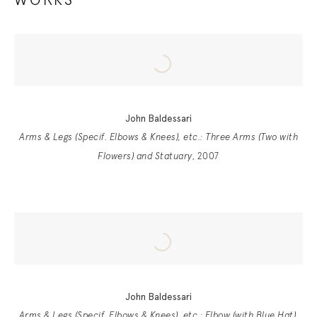
WORKS
John Baldessari
Arms & Legs (Specif. Elbows & Knees), etc.: Three Arms (Two with
Flowers) and Statuary
, 2007
John Baldessari
Arms & Legs (Specif. Elbows & Knees), etc.: Elbow (with Blue Hat)
,