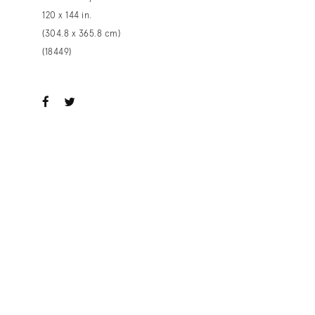
120 x 144 in.
(304.8 x 365.8 cm)
(18449)
ook
witter